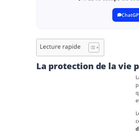
ChatGP
Lecture rapide
La protection de la vie 
L
p
q
e
L
c
d