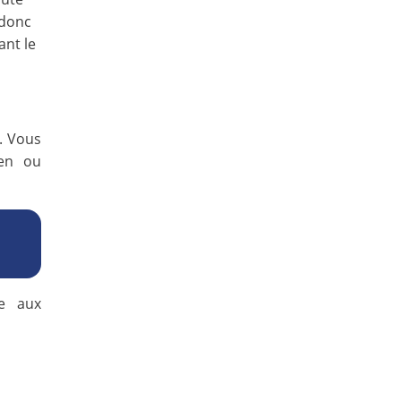
 donc
ant le
. Vous
ien ou
ée aux