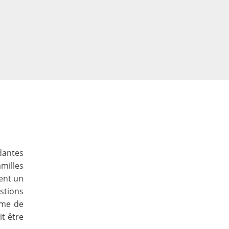
dantes
milles
ent un
stions
rme de
it être