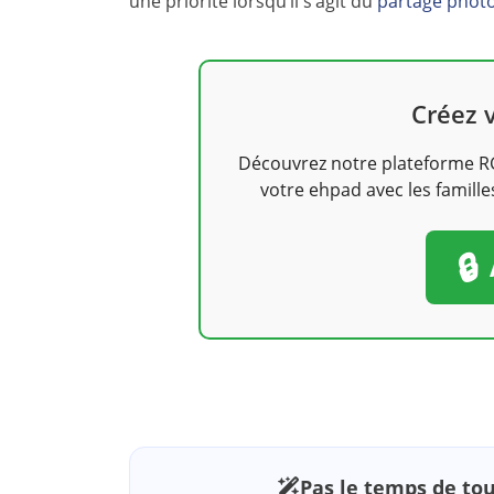
une priorité lorsqu’il s’agit du
partage phot
Créez 
Découvrez notre plateforme RG
votre ehpad avec les famill
🔒
Pas le temps de tout