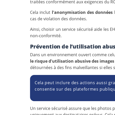
traitées conformément aux exigences du R
Cela inclut
l'anonymisation des données
l
cas de violation des données.
Ainsi, choisir un service sécurisé aide les
non-conformité.
Prévention de l’utilisation abu
Dans un environnement ouvert comme celui
le risque d'utilisation abusive des images
détournées à des fins malveillantes si elles
Cela peut inclure des actions aussi gra
consentie sur des plateformes publiq
Un service sécurisé assure que les photos p
uniquement aux destinataires prévus. Cela