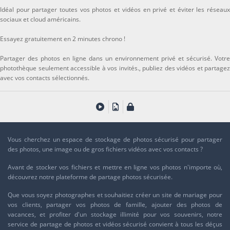
Idéal pour partager toutes vos photos et vidéos en privé et éviter les réseaux
sociaux et cloud américains.
Essayez gratuitement en 2 minutes chrono !
Partager des photos en ligne dans un environnement privé et sécurisé. Votre
photothèque seulement accessible à vos invités., publiez des vidéos et partagez
avec vos contacts sélectionnés.
Vous cherchez un espace de stockage de photos sécurisé pour partager
des photos, une image ou de gros fichiers vidéos avec vos contacts ?
Avant de stocker vos fichiers et mettre en ligne vos photos n'importe où,
découvrez notre
plateforme de partage photos sécurisée
.
Que vous soyez photographes et souhaitiez créer un site de mariage pour
vos clients, partager vos photos de famille, ajouter des photos de
vacances, et profiter d'un stockage illimité pour vos souvenirs, notre
service de
partage de photos et vidéos sécurisé
convient à tous les déçus