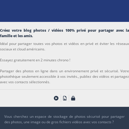
Créez votre blog photos / vidéos 100% privé pour partager avec la
famille et les amis.
Idéal pour partager toutes vos photos et vidéos en privé et éviter les réseaux
sociaux et cloud américains.
Essayez gratuitement en 2 minutes chrono !
Partager des photos en ligne dans un environnement privé et sécurisé. Votre
photothèque seulement accessible à vos invités., publiez des vidéos et partagez
avec vos contacts sélectionnés.
Vous cherchez un espace de stockage de photos sécurisé pour partager
des photos, une image ou de gros fichiers vidéos avec vos contacts ?