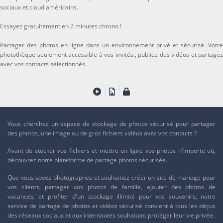
sociaux et cloud américains.
Essayez gratuitement en 2 minutes chrono !
Partager des photos en ligne dans un environnement privé et sécurisé. Votre
photothèque seulement accessible à vos invités., publiez des vidéos et partagez
avec vos contacts sélectionnés.
Vous cherchez un espace de stockage de photos sécurisé pour partager
des photos, une image ou de gros fichiers vidéos avec vos contacts ?
Avant de stocker vos fichiers et mettre en ligne vos photos n'importe où,
découvrez notre
plateforme de partage photos sécurisée
.
Que vous soyez photographes et souhaitiez créer un site de mariage pour
vos clients, partager vos photos de famille, ajouter des photos de
vacances, et profiter d'un stockage illimité pour vos souvenirs, notre
service de
partage de photos et vidéos sécurisé
convient à tous les déçus
des réseaux sociaux et aux internautes souhaitant protéger leur vie privée.