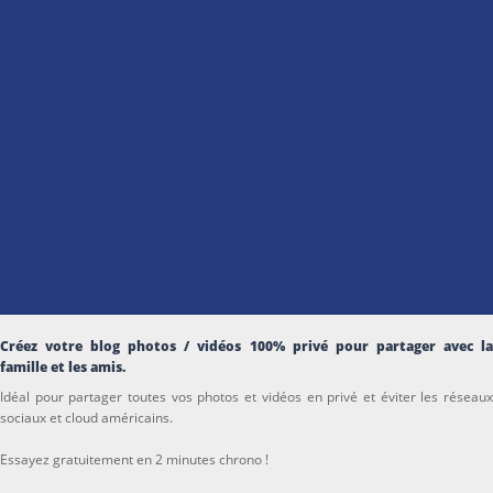
Créez votre blog photos / vidéos 100% privé pour partager avec la
famille et les amis.
Idéal pour partager toutes vos photos et vidéos en privé et éviter les réseaux
sociaux et cloud américains.
Essayez gratuitement en 2 minutes chrono !