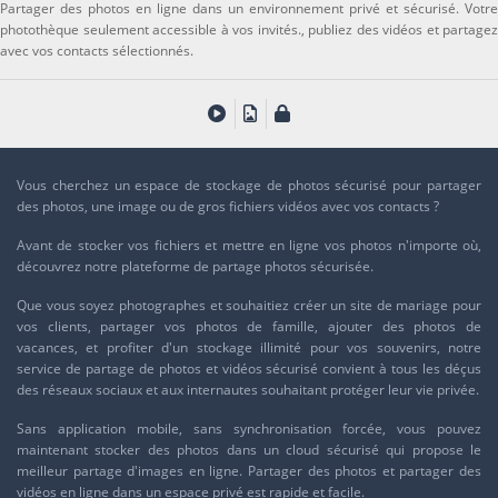
Partager des photos en ligne dans un environnement privé et sécurisé. Votre
photothèque seulement accessible à vos invités., publiez des vidéos et partagez
avec vos contacts sélectionnés.
Vous cherchez un espace de stockage de photos sécurisé pour partager
des photos, une image ou de gros fichiers vidéos avec vos contacts ?
Avant de stocker vos fichiers et mettre en ligne vos photos n'importe où,
découvrez notre
plateforme de partage photos sécurisée
.
Que vous soyez photographes et souhaitiez créer un site de mariage pour
vos clients, partager vos photos de famille, ajouter des photos de
vacances, et profiter d'un stockage illimité pour vos souvenirs, notre
service de
partage de photos et vidéos sécurisé
convient à tous les déçus
des réseaux sociaux et aux internautes souhaitant protéger leur vie privée.
Sans application mobile, sans synchronisation forcée, vous pouvez
maintenant stocker des photos dans un cloud sécurisé qui propose le
meilleur partage d'images en ligne. Partager des photos et
partager des
vidéos
en ligne dans un espace privé est rapide et facile.